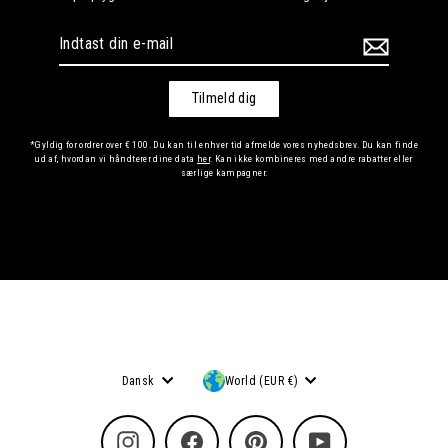
Indtast
din
e-
mail
Tilmeld dig
*Gyldig for ordrer over € 100. Du kan til enhver tid afmelde vores nyhedsbrev. Du kan finde
ud af, hvordan vi håndterer dine data
her
. Kan ikke kombineres med andre rabatter eller
særlige kampagner.
Sprog
Valuta
Dansk
World (EUR €)
Instagram
Facebook
Pinterest
YouTube