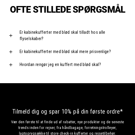
OFTE STILLEDE SPØRGSMÅL
Er kabinekufferter med blød skal tilladt hos alle
flyselskaber?
Er kabinekufferter med blød skal mere prisvenlige?
Hvordan rengør jeg en kuffert med blød skal?
Tilmeld dig og spar 10% på din første ordre*
Vær den første til at finde ud af rabatter, nye produkter og de seneste
trends inden for rejser, fra håndbagage, forretningstrolleyer,
laptoprygsække til store check-in kufferter og rejsetilbehør.