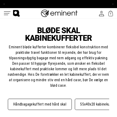
Gå
FOR
NYHEDSBREV
EU
OG
til
FRA
SPAR
€
10%
Indk
indhold
100
0
Log ind
Menu
Søg
BLØDE SKAL
KABINEKUFFERTER
Eminent bløde kufferter kombinerer fleksibel konstruktion med
praktiske travel funktioner til rejsende, der har brug for
tilpasningsdygtig bagage med nem adgang og effektiv pakning.
Den passer til hyppige flyrejsende, som ønsker en fleksibel
kabinekuffert med praktiske lommer og lidt mere plads til det
nødvendige. Hvis De foretrækker en let kabinekuffert, der er nem
at organisere og mindre stiv end en hård case, bør De vælge en
blød case.
Håndbagagekuffert med hård skal
55x40x20 kabinekuffer