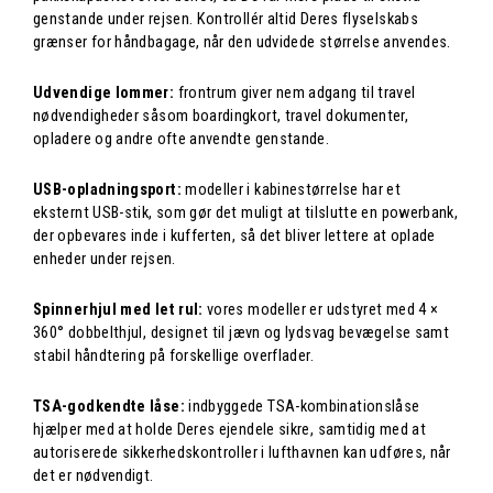
genstande under rejsen. Kontrollér altid Deres flyselskabs
grænser for håndbagage, når den udvidede størrelse anvendes.
Udvendige lommer:
frontrum giver nem adgang til travel
nødvendigheder såsom boardingkort, travel dokumenter,
opladere og andre ofte anvendte genstande.
USB-opladningsport:
modeller i kabinestørrelse har et
eksternt USB-stik, som gør det muligt at tilslutte en powerbank,
der opbevares inde i kufferten, så det bliver lettere at oplade
enheder under rejsen.
Spinnerhjul med let rul:
vores modeller er udstyret med 4 ×
360° dobbelthjul, designet til jævn og lydsvag bevægelse samt
stabil håndtering på forskellige overflader.
TSA-godkendte låse:
indbyggede TSA-kombinationslåse
hjælper med at holde Deres ejendele sikre, samtidig med at
autoriserede sikkerhedskontroller i lufthavnen kan udføres, når
det er nødvendigt.