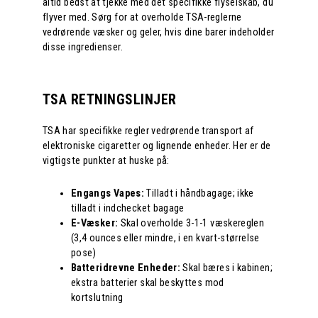
altid bedst at tjekke med det specifikke flyselskab, du
flyver med. Sørg for at overholde TSA-reglerne
vedrørende væsker og geler, hvis dine barer indeholder
disse ingredienser.
TSA RETNINGSLINJER
TSA har specifikke regler vedrørende transport af
elektroniske cigaretter og lignende enheder. Her er de
vigtigste punkter at huske på:
Engangs Vapes:
Tilladt i håndbagage; ikke
tilladt i indchecket bagage
E-Væsker:
Skal overholde 3-1-1 væskereglen
(3,4 ounces eller mindre, i en kvart-størrelse
pose)
Batteridrevne Enheder:
Skal bæres i kabinen;
ekstra batterier skal beskyttes mod
kortslutning