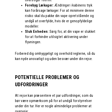
overstiger 100 ml.
Forebyg Lækager:
Ændringer i kabinens tryk
kan forårsage lækager. For at minimere denne
risiko skal du pakke din vape opretstående og
undgå at overfylde, hvis de er genopfyldelige
modeller.
Sluk Enheden:
Sørg for, at din vape er slukket
for at forhindre utilsigtet aktivering under
flyvningen.
Forbered dig omhyggeligt og overhold reglerne, så du
kan nyde ansvarligt og uden besvær under din rejse.
POTENTIELLE PROBLEMER OG
UDFORDRINGER
At rejse kan præsentere et par udfordringer, som du
bør være opmærksom på for at undgå forstyrrelser
under din tur. Her er nogle almindelige problemer at
overveje: