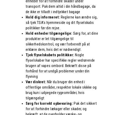
enheder for at forhindre skader under
transport. Pak dem altid i din håndbagage, da
de ikke er tilladt i indtjekket bagage
Hold dig informeret:
Reglerne kan ændre sig,
så tjek TSA's hjemmeside og dit flyselskabs
politikker før din rejse.
Hold enheder tilgængelige:
Sørg for, at dine
produkter er let tilgængelige til
sikkerhedskontrol, og vær forberedt på at
erklære dem, hvis det er nødvendigt.
Tjek flyselskabets politikker:
Nogle
flyselskaber har specifikke regler vedrørende
brugen af vapes ombord. Bekræft disse på
forhånd for at undgå problemer under din
flyvning
Vær diskret:
Når du bruger din enhed i
offentlige områder, respekter lokale skikke og
brug kun i udpegede rygeområder, hvis
tilgængeligt
Sørg for korrekt opbevaring:
Pak det sikkert
for at forhindre lækager eller skader, og
bekræft, at de overholder væske- og