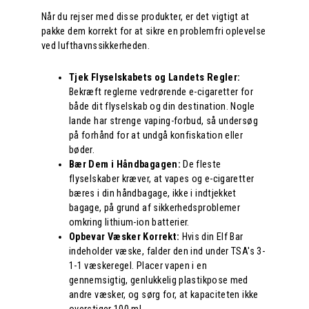
Når du rejser med disse produkter, er det vigtigt at
pakke dem korrekt for at sikre en problemfri oplevelse
ved lufthavnssikkerheden.
Tjek Flyselskabets og Landets Regler:
Bekræft reglerne vedrørende e-cigaretter for
både dit flyselskab og din destination. Nogle
lande har strenge vaping-forbud, så undersøg
på forhånd for at undgå konfiskation eller
bøder.
Bær Dem i Håndbagagen:
De fleste
flyselskaber kræver, at vapes og e-cigaretter
bæres i din håndbagage, ikke i indtjekket
bagage, på grund af sikkerhedsproblemer
omkring lithium-ion batterier.
Opbevar Væsker Korrekt:
Hvis din Elf Bar
indeholder væske, falder den ind under TSA's 3-
1-1 væskeregel. Placer vapen i en
gennemsigtig, genlukkelig plastikpose med
andre væsker, og sørg for, at kapaciteten ikke