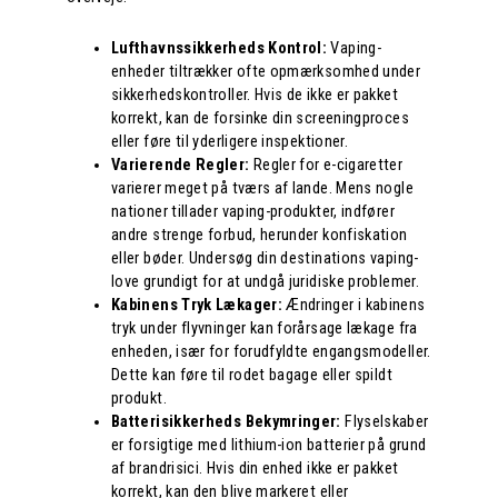
Lufthavnssikkerheds Kontrol:
Vaping-
enheder tiltrækker ofte opmærksomhed under
sikkerhedskontroller. Hvis de ikke er pakket
korrekt, kan de forsinke din screeningproces
eller føre til yderligere inspektioner.
Varierende Regler:
Regler for e-cigaretter
varierer meget på tværs af lande. Mens nogle
nationer tillader vaping-produkter, indfører
andre strenge forbud, herunder konfiskation
eller bøder. Undersøg din destinations vaping-
love grundigt for at undgå juridiske problemer.
Kabinens Tryk Lækager:
Ændringer i kabinens
tryk under flyvninger kan forårsage lækage fra
enheden, især for forudfyldte engangsmodeller.
Dette kan føre til rodet bagage eller spildt
produkt.
Batterisikkerheds Bekymringer:
Flyselskaber
er forsigtige med lithium-ion batterier på grund
af brandrisici. Hvis din enhed ikke er pakket
korrekt, kan den blive markeret eller