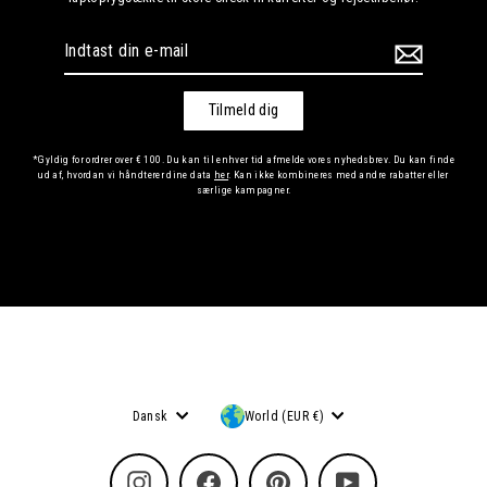
Indtast
din
e-
mail
Tilmeld dig
*Gyldig for ordrer over € 100. Du kan til enhver tid afmelde vores nyhedsbrev. Du kan finde
ud af, hvordan vi håndterer dine data
her
. Kan ikke kombineres med andre rabatter eller
særlige kampagner.
Sprog
Valuta
Dansk
World (EUR €)
Instagram
Facebook
Pinterest
YouTube