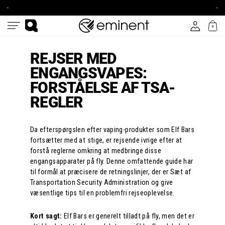
Gå
FOR
NYHEDSBREV
EU
OG
til
FRA
SPAR
€
10%
Indk
indhold
100
0
Log ind
Menu
Søg
REJSER MED
ENGANGSVAPES:
FORSTÅELSE AF TSA-
REGLER
Da efterspørgslen efter vaping-produkter som Elf Bars
fortsætter med at stige, er rejsende ivrige efter at
forstå reglerne omkring at medbringe disse
engangsapparater på fly. Denne omfattende guide har
til formål at præcisere de retningslinjer, der er Sæt af
Transportation Security Administration og give
væsentlige tips til en problemfri rejseoplevelse.
Kort sagt:
Elf Bars er generelt tilladt på fly, men det er