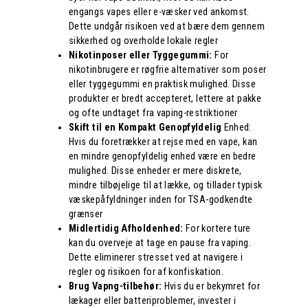
engangs vapes eller e-væsker ved ankomst.
Dette undgår risikoen ved at bære dem gennem
sikkerhed og overholde lokale regler
Nikotinposer eller Tyggegummi:
For
nikotinbrugere er røgfrie alternativer som poser
eller tyggegummi en praktisk mulighed. Disse
produkter er bredt accepteret, lettere at pakke
og ofte undtaget fra vaping-restriktioner
Skift til en Kompakt Genopfyldelig
Enhed:
Hvis du foretrækker at rejse med en vape, kan
en mindre genopfyldelig enhed være en bedre
mulighed. Disse enheder er mere diskrete,
mindre tilbøjelige til at lække, og tillader typisk
væskepåfyldninger inden for TSA-godkendte
grænser
Midlertidig Afholdenhed:
For kortere ture
kan du overveje at tage en pause fra vaping.
Dette eliminerer stresset ved at navigere i
regler og risikoen for af konfiskation.
Brug Vapng-tilbehør:
Hvis du er bekymret for
lækager eller batteriproblemer, invester i