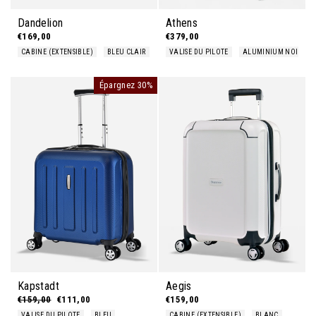
Dandelion
Athens
€169,00
€379,00
CABINE (EXTENSIBLE)
BLEU CLAIR
VALISE DU PILOTE
ALUMINIUM NOIR
Épargnez 30%
Kapstadt
Aegis
Prix régulier
€159,00
Prix réduit
€111,00
€159,00
VALISE DU PILOTE
BLEU
CABINE (EXTENSIBLE)
BLANC