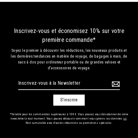
Inscrivez-vous et économisez 10% sur votre
première commande*
Soyez le premier à découvrir les réductions, les nouveaux produits et
les dernières tendances en matière de voyage, de bagages à main, de
sacs à dos pour ordinateur portable ou de grandes valises et
d'accessoires de voyage.
Inscrivez-
vous
à
la
S'inscrire
Newsletter
*Valable pour les commandes supérieures à 100 €. Vous pouvez vous désabonner de notre
newsletter à tout moment. Vous pouvez découvrir comment nous gérons vos données
ici
.
Non cumulable avec d'autres réductions ou promotions spéciales.