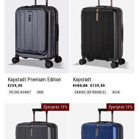
Kapstadt Premium Edition
Kapstadt
€259,00
Prix régulier
€159,00
Prix réduit
€139,00
POCHE AVANT
GRIS
CABINE (EXTENSIBLE)
NOIR
Épargnez 13%
Épargnez 13%