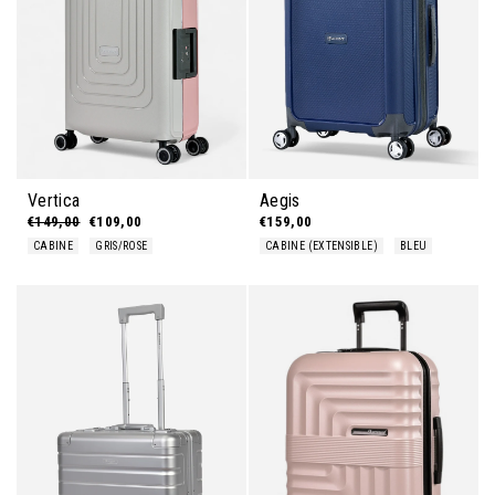
Vertica
Aegis
Prix régulier
€149,00
Prix réduit
€109,00
€159,00
CABINE
GRIS/ROSE
CABINE (EXTENSIBLE)
BLEU