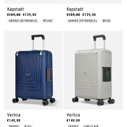
Kapstadt
Kapstadt
Prix régulier
€159,00
Prix réduit
€139,00
Prix régulier
€159,00
Prix réduit
€139,00
CABINE (EXTENSIBLE)
ROUGE
CABINE (EXTENSIBLE)
BEIGE
Vertica
Vertica
€149,00
€149,00
CABINE
BLEU
CABINE
GRIS CLAIR