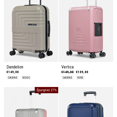
Dandelion
Vertica
€149,00
Prix régulier
€149,00
Prix réduit
€109,00
CABINE
BEIGE
CABINE
ROSE
Épargnez 27%