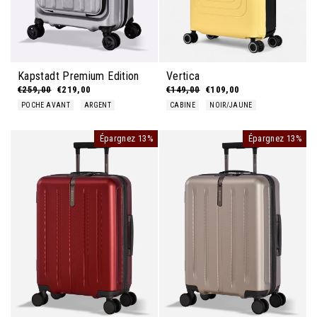
Kapstadt Premium Edition
Vertica
Prix régulier
€259,00
Prix réduit
€219,00
Prix régulier
€149,00
Prix réduit
€109,00
POCHE AVANT
ARGENT
CABINE
NOIR/JAUNE
Épargnez 13%
Épargnez 13%