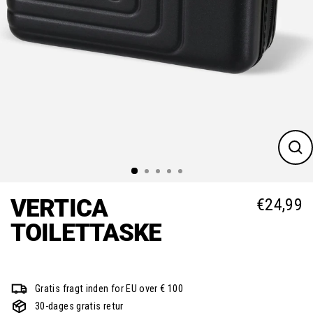
Luk
(es
VERTICA
€24,99
Norm
TOILETTASKE
Gratis fragt inden for EU over € 100
30-dages gratis retur