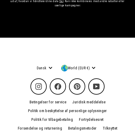
ud af, hvordan vi håndterer dine data
her
. Kan ikke kombineres med andre rabatter eller
særlige kampagner.
Sprog
Valuta
Dansk
World (EUR €)
Instagram
Facebook
Pinterest
YouTube
Betingelser for service
Juridisk meddelelse
Politik om beskyttelse af personlige oplysninger
Politik for tilbagebetaling
Fortrydelsesret
Forsendelse og returnering
Betalingsmetoder
Tilknyttet