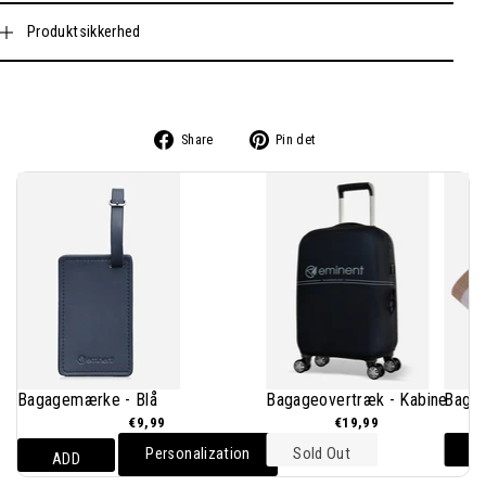
Produktsikkerhed
Del
Pin
Share
Pin det
på
på
Facebook
Pinterest
Bagagemærke - Blå
Bagageovertræk - Kabine
Bagag
€9,99
€19,99
Personalization
Sold Out
ADD