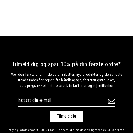
Vertica Toilettaske
€24,99
SORT
Tilmeld dig og spar 10% på din første ordre*
Vær den første til at finde ud af rabatter, nye produkter og de seneste
trends inden for rejser, fra håndbagage, forretningstrolleyer,
laptoprygsække til store check-in kufferter og rejsetilbehør.
Indtast
din
e-
mail
Tilmeld dig
*Gyldig for ordrer over € 100. Du kan til enhver tid afmelde vores nyhedsbrev. Du kan finde