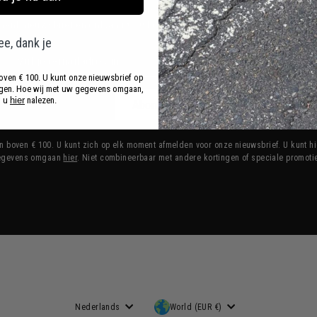
 hoogte van onze aanbiedingen, nieuwe producten en de nieuwste reistren
nent nieuwsbrief en ontvang € 10 korting op je volgende bestelling boven
e, dank je
oven € 100. U kunt onze nieuwsbrief op
gen. Hoe wij met uw gegevens omgaan,
t u
hier
nalezen.
Abonneren
en boven € 100. U kunt zich op elk moment afmelden voor onze nieuwsbrief. U kunt h
egevens omgaan
hier
. Niet combineerbaar met andere kortingen of speciale promoti
Taal
Munteenheid
Nederlands
World (EUR €)