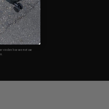
ds. Schrijf je in voor
 € 100.
ier vinden hoe we met uw
es.