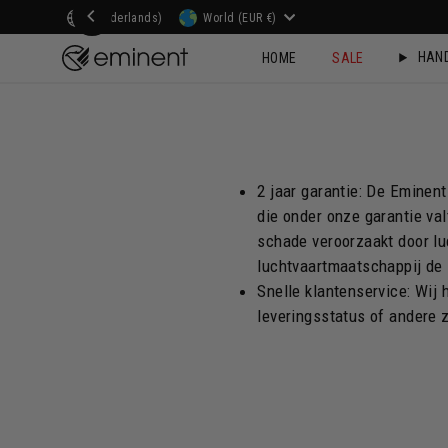
Doorgaan
Taal
Munteenheid
(Nederlands)
World (EUR €)
naar
HAN
HOME
SALE
artikel
2 jaar garantie: De Eminen
die onder onze garantie val
schade veroorzaakt door lu
luchtvaartmaatschappij de 
Snelle klantenservice: Wij 
leveringsstatus of andere 