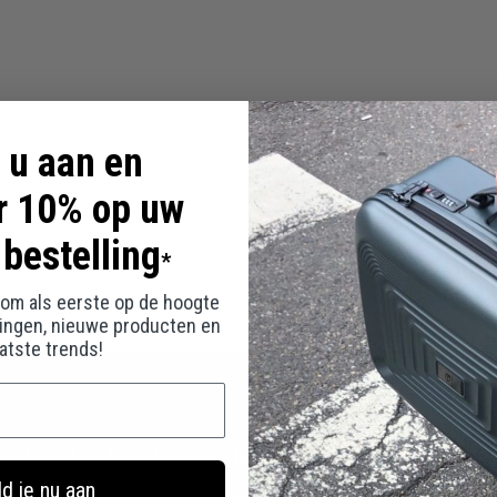
 u aan en
r 10% op uw
 bestelling
*
 kom als eerste op de hoogte
tingen, nieuwe producten en
aatste trends!
g 10% korting bij inschrijving op je eerste best
d je nu aan