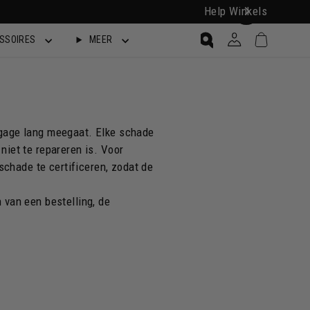
Help
Winkels
Winkelwa
Log in
SSOIRES
MEER
Zoekopdracht
bagage lang meegaat. Elke schade
niet te repareren is. Voor
chade te certificeren, zodat de
 van een bestelling, de