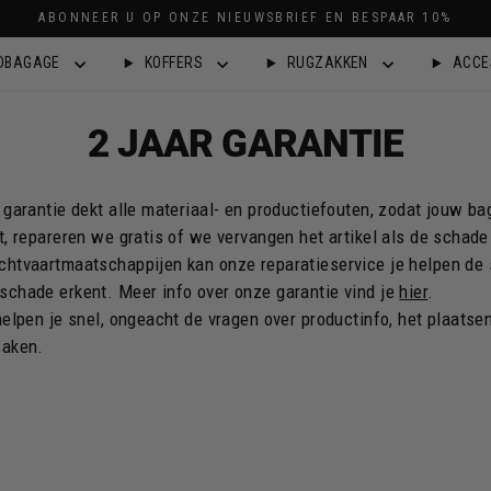
ABONNEER U OP ONZE NIEUWSBRIEF EN BESPAAR 10%
DBAGAGE
KOFFERS
RUGZAKKEN
ACCE
2 JAAR GARANTIE
t garantie dekt alle materiaal- en productiefouten, zodat jouw 
t, repareren we gratis of we vervangen het artikel als de schade 
chtvaartmaatschappijen kan onze reparatieservice je helpen de s
schade erkent. Meer info over onze garantie vind je
hier
.
helpen je snel, ongeacht de vragen over productinfo, het plaatsen
zaken.