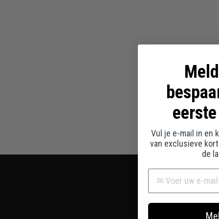
Meld
bespaa
eerste
Vul je e-mail in en
van exclusieve kor
de l
Ontvan
Mel