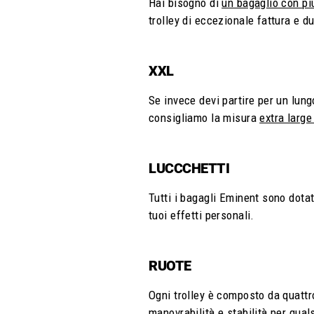
Hai bisogno di
un bagaglio con pi
trolley di eccezionale fattura e d
XXL
Se invece devi partire per un lung
consigliamo la misura
extra larg
LUCCCHETTI
Tutti i bagagli Eminent sono dotat
tuoi effetti personali.
RUOTE
Ogni trolley è composto da quattro
manovrabilità e stabilità per qua