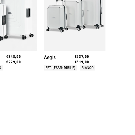
Prezzo
€348,00
Prezzo
Aegis
Prezzo
€537,00
Prezzo
regolare
€229,00
di
regolare
€519,00
di
vendita
vendita
O
SET (ESPANDIBILE)
BIANCO