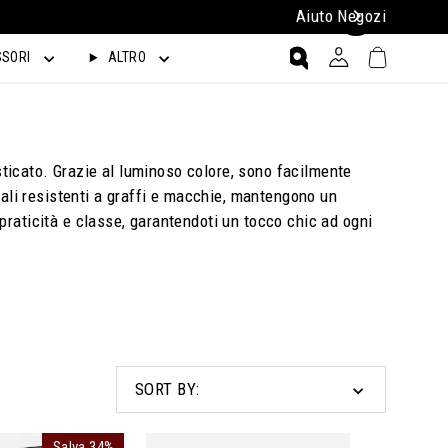
Aiuto
Negozi
Carrello
Accesso
SORI
ALTRO
Ricerca
sticato. Grazie al luminoso colore, sono facilmente
riali resistenti a graffi e macchie, mantengono un
 praticità e classe, garantendoti un tocco chic ad ogni
SORT BY:
Salva 34%