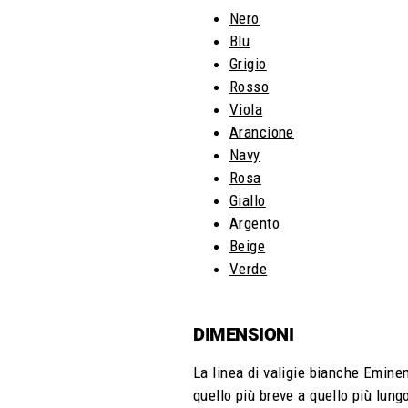
Nero
Blu
Grigio
Rosso
Viola
Arancione
Navy
Rosa
Giallo
Argento
Beige
Verde
DIMENSIONI
La linea di valigie bianche Eminen
quello più breve a quello più lung