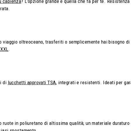
ù capienza
? L’opzione grande è quella che fa per te. Resistenza 
urata.
o viaggio oltreoceano, trasferiti o semplicemente hai bisogno di 
e XXL
.
i di
lucchetti approvati TSA
, integrati e resistenti. Ideati per g
 ruote in poliuretano di altissima qualità; un materiale duraturo
lsiasi spostamento.