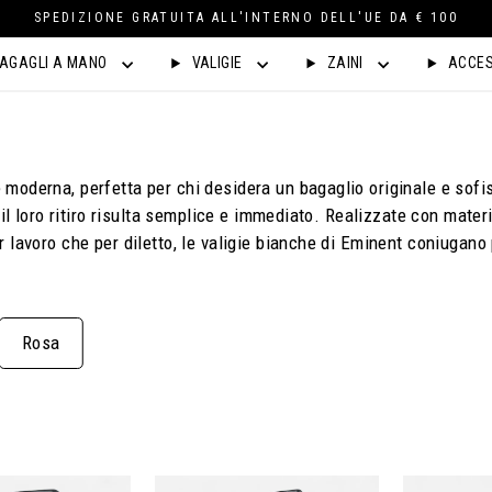
SPEDIZIONE GRATUITA ALL'INTERNO DELL'UE DA € 100
AGAGLI A MANO
VALIGIE
ZAINI
ACCES
moderna, perfetta per chi desidera un bagaglio originale e sofi
d il loro ritiro risulta semplice e immediato. Realizzate con mate
r lavoro che per diletto, le valigie bianche di Eminent coniugano
Rosa