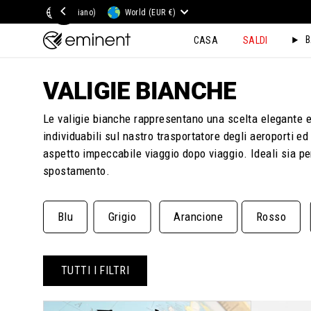
Salta
Lingua
Moneta
(Italiano)
World (EUR €)
al
B
CASA
SALDI
contenuto
VALIGIE BIANCHE
Le valigie bianche rappresentano una scelta elegante e 
individuabili sul nastro trasportatore degli aeroporti e
aspetto impeccabile viaggio dopo viaggio. Ideali sia pe
spostamento.
Blu
Grigio
Arancione
Rosso
TUTTI I FILTRI