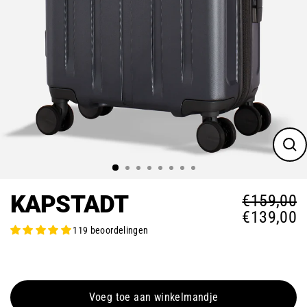
Slui
(esc
KAPSTADT
€159,00
€139,00
Norm
Verk
119 beoordelingen
Voeg toe aan winkelmandje