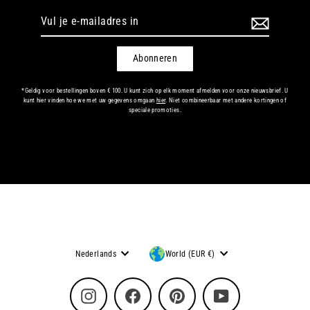
Vul
je
e-
mailadres
Abonneren
in
*Geldig voor bestellingen boven € 100. U kunt zich op elk moment afmelden voor onze nieuwsbrief. U
kunt hier vinden hoe we met uw gegevens omgaan
hier
. Niet combineerbaar met andere kortingen of
speciale promoties.
Taal
Munteenheid
Nederlands
World (EUR €)
Instagram
Facebook
Pinterest
YouTube