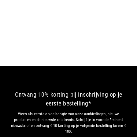
Kapstadt
Normale prijs
€159,00
Verkoopprijs
€139,00
CABIN (UITSCHUIFBAAR)
GRIJS
Ontvang 10% korting bij inschrijving op je
eerste bestelling*
Wees als eerste op de hoogte van onze aanbiedingen, nieuwe
producten en de nieuwste reistrends. Schrijf je in voor de Eminent
nieuwsbrief en ontvang € 10 korting op je volgende bestelling boven €
100.