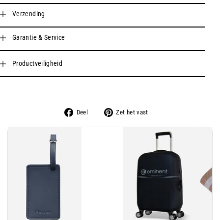
Verzending
Garantie & Service
Productveiligheid
Delen
Pin
Deel
Zet het vast
op
op
Facebook
Pinterest