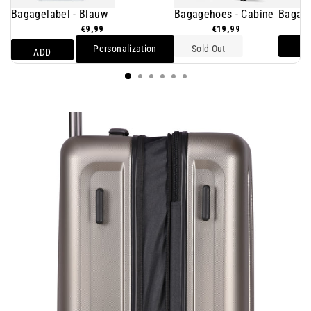
Bagagelabel - Blauw
Bagagehoes - Cabine
Bagage
€9,99
€19,99
Personalization
Sold Out
A
ADD