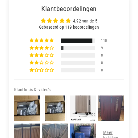
Klantbeoordelingen
4.92 van de 5
Gebaseerd op 119 beoordelingen
110
9
0
0
0
Klantfoto's & -video's