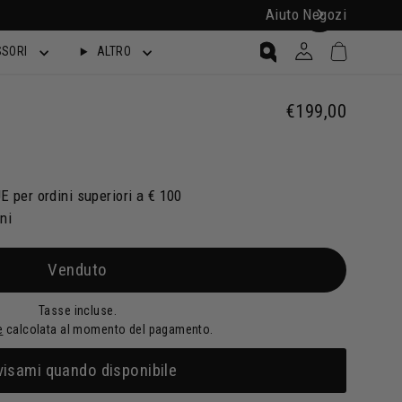
Aiuto
Negozi
SPE
Carrello
Accesso
SORI
ALTRO
Ricerca
€199,00
Prezzo reg
E per ordini superiori a € 100
rni
Venduto
Tasse incluse.
e
calcolata al momento del pagamento.
visami quando disponibile