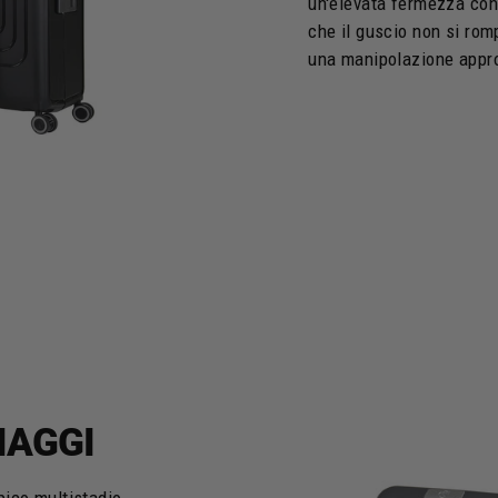
un'elevata fermezza con 
che il guscio non si rom
una manipolazione appr
IAGGI
pico multistadio,