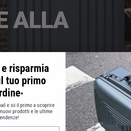
E ALLA
i e risparmia
l tuo primo
rdine
*
ail e sii il primo a scoprire
 nuovi prodotti e le ultime
tendenze!