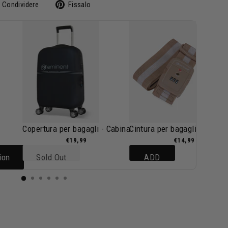
Condividi
Pin
Condividere
Fissalo
su
su
Facebook
Pinterest
Copertura per bagagli - Cabina
Cintura per bagagli - Caram
€19,99
€14,99
ion
Sold Out
ADD