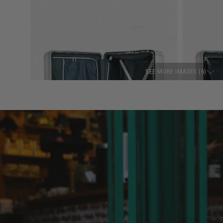
SEE MORE IMAGES (
6
)