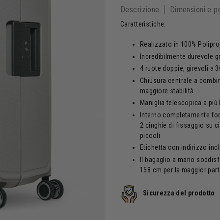
Descrizione
Dimensioni e p
Caratteristiche:
Realizzato in
100% P
olipro
Incredibilmente durevole g
4 ruote doppie, girevoli a 
Chiusura centrale a combin
maggiore stabilità
Maniglia telescopica a più l
Interno completamente fode
2 cinghie di fissaggio su c
piccoli
Etichetta con indirizzo incl
Il bagaglio a mano soddisfa 
158 cm per la maggior part
Sicurezza del prodotto