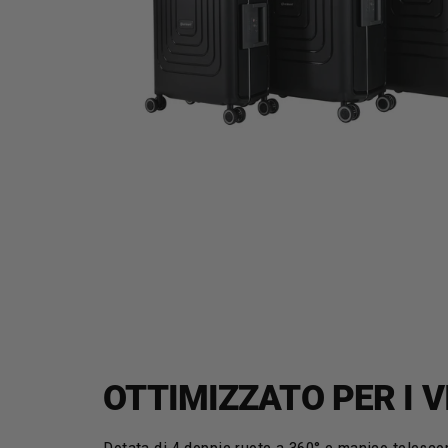
OTTIMIZZATO PER I V
Dotata di 4 doppie ruote a 360° e manico telesco