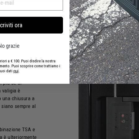
criviti ora
No grazie
iori a € 100. Puoi disdire la nostra
omento. Puoi scoprire come trattiamo i
tuoi dati
qui
.
i più se si
 valigia è
o una chiusura a
i siano sempre al
ombinazione TSA e
ca è ulteriormente