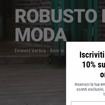
ROBUSTO 
MODA
Eminent Vertica - Born to be Tough
Iscrivit
10% su
o
Inserisci la tua em
sconti esclusivi,