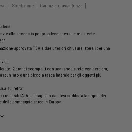
eso
Spedizione
Garanzia e assistenza
pilene
razie alla scocca in polipropilene spessa e resistente
360
°
azione approvata TSA e due ulteriori chiusure laterali per una
ivelli
rato, 2 grandi scomparti con una tasca a rete con cerniera,
iascun lato e una piccola tasca laterale per gli oggetti più
usa sul retro
i requisiti IATA e il bagaglio da stiva soddisfa la regola dei
e delle compagnie aeree in Europa.