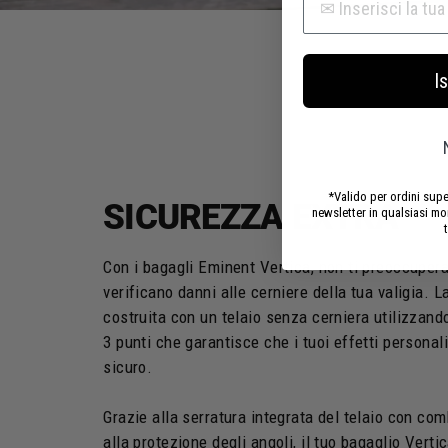
Is
*Valido per ordini super
SICUREZZA EXTRA
newsletter in qualsiasi m
Con i bagagli Eminent Vertica, non ti preoccupera
verificano danni alle cerniere della tua valigia. La
costruita con un telaio senza cerniera utilizzand
3 punti che garantisce che i tuoi effetti personal
sicuro.
Grazie alla serratura integrata del telaio con c
alla protezione degli angoli, il tuo bagaglio Verti