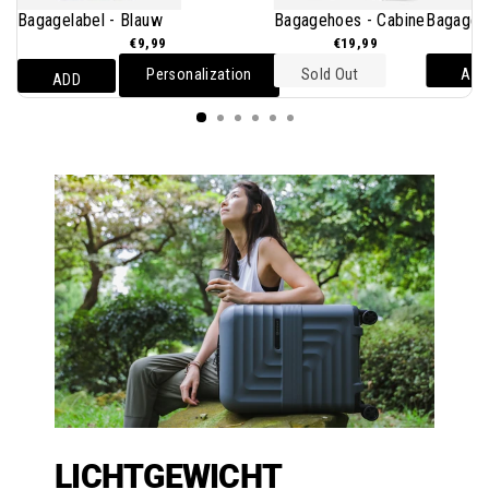
Bagagelabel - Blauw
Bagagehoes - Cabine
Bagageb
€9,99
€19,99
Personalization
Sold Out
AD
ADD
LICHTGEWICHT