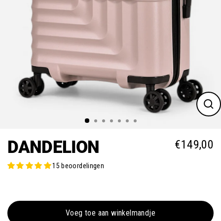
Slui
(es
DANDELION
€149,00
Norm
15 beoordelingen
Voeg toe aan winkelmandje