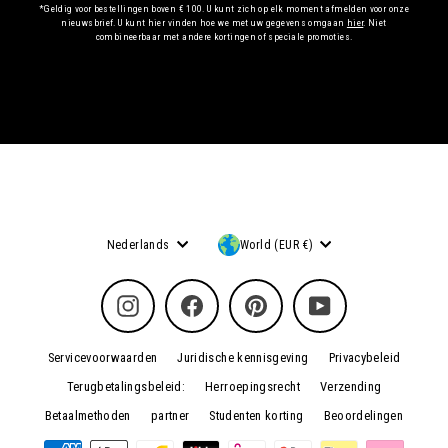
*Geldig voor bestellingen boven € 100. U kunt zich op elk moment afmelden voor onze
nieuwsbrief. U kunt hier vinden hoe we met uw gegevens omgaan
hier
. Niet
combineerbaar met andere kortingen of speciale promoties.
Taal
Munteenheid
Nederlands
World (EUR €)
Instagram
Facebook
Pinterest
YouTube
Servicevoorwaarden
Juridische kennisgeving
Privacybeleid
Terugbetalingsbeleid:
Herroepingsrecht
Verzending
Betaalmethoden
partner
Studenten korting
Beoordelingen