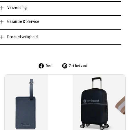
Verzending
Garantie & Service
Productveiligheid
Delen
Pin
Deel
Zet het vast
op
op
Facebook
Pinterest