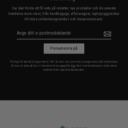
Var den första att få reda på rabatter, nya produkter och de senaste
trenderna inom resor, från handbagage, affärsvagnar, laptopryggsäckar
till stora incheckningsväskor och reseaccessoarer.
Ange
ditt
e-
postmeddelande
Prenumerera på
*Giltigt för beställningar över € 100. Du kan när som helst avregistrera vårt nyhetsbrev.
Du kan ta reda på hur vi hanterar dina uppgifter
här
. Kan inte kombineras med andra
rabatter eller specialerbjudanden.
Språk
Valuta