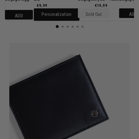
€9,99
€19,99
€
Personalization
Sold Out
ADD
ADD