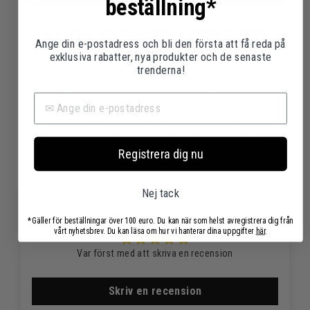
beställning*
LUGN OCH RO MED RFID
Ange din e-postadress och bli den första att få reda på
TEKNIK
exklusiva rabatter, nya produkter och de senaste
trenderna!
Njut av lugn och ro på språng med inbyggd RFID teknik,
som håller dina data och dina kreditkort säkra hela tiden.
Clapham väver in högkvalitativa material för att blockera
skadliga radiovågor, vilket erbjuder oöverträffat
integritetsskydd hela dagen, var du än befinner dig.
Registrera dig nu
Nej tack
Kundrecensioner
*Gäller för beställningar över 100 euro. Du kan när som helst avregistrera dig från
vårt nyhetsbrev. Du kan läsa om hur vi hanterar dina uppgifter
här
.
Var först med att skriva en recension
Skriv en recension