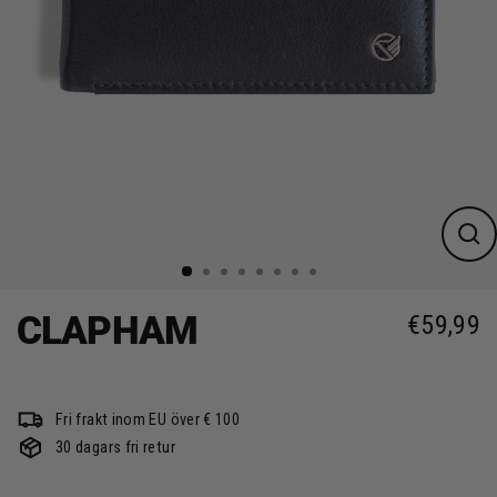
Stä
(es
CLAPHAM
€59,99
Ordin
Fri frakt inom EU över € 100
30 dagars fri retur